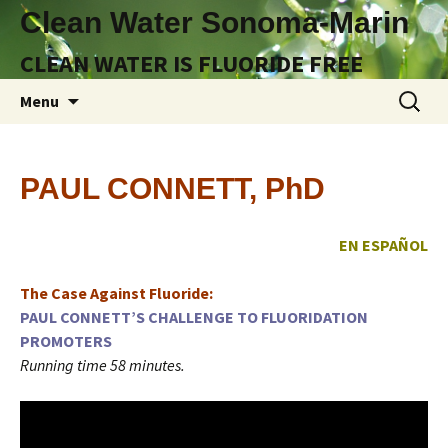
Clean Water Sonoma-Marin
CLEAN WATER IS FLUORIDE FREE
Skip
Search
Menu
to
for:
content
PAUL CONNETT, PhD
EN ESPAÑOL
The Case Against Fluoride:
PAUL CONNETT’S CHALLENGE TO FLUORIDATION
PROMOTERS
Running time 58 minutes.